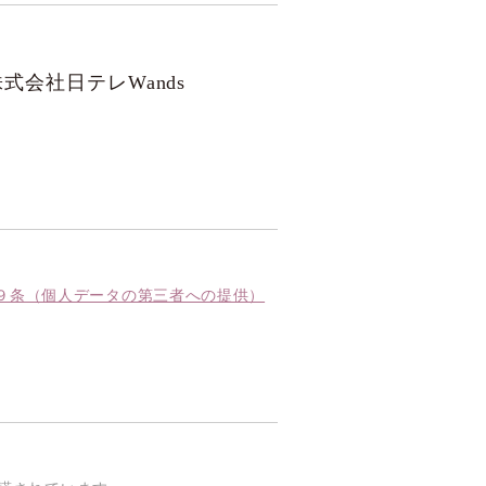
会社日テレWands
ー 第９条（個人データの第三者への提供）